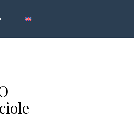
I
O
ciole